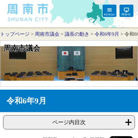
トップページ
>
周南市議会
>
議長の動き
>
令和6年9月
>
令和6
周南市議会
令和6年9月
ページ内目次