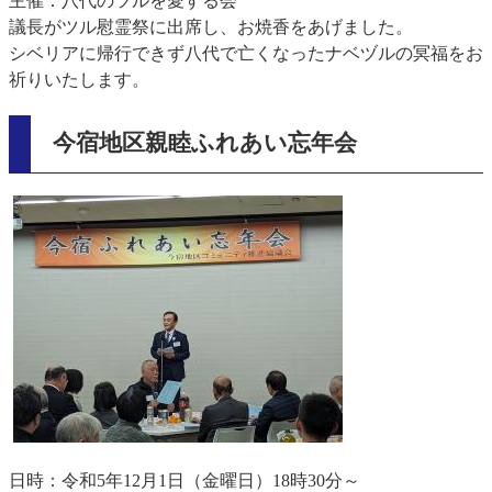
主催：八代のツルを愛する会
議長がツル慰霊祭に出席し、お焼香をあげました。
シベリアに帰行できず八代で亡くなったナベヅルの冥福をお
祈りいたします。
今宿地区親睦ふれあい忘年会
​
日時：令和5年12月1日（金曜日）18時30分～