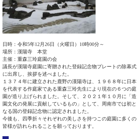
​​
日時：令和5年12月26日（火曜日）10時00分～
場所：漢陽寺 本堂
主催：重森三玲庭園の会
議長が漢陽寺庭園に寄贈された登録記念物プレートの除幕式
に出席し、挨拶を述べました。
１３７４年に建立された鹿野の漢陽寺は、１９６８年に日本
を代表する作庭家である重森三玲先生により現在の６つの庭
園が造り上げられました。そして、２０２１年１０月に「造
園文化の発展に貢献しているもの」として、周南市では初と
なる国の登録記念物に認定されました。
今後も、四季折々それぞれの美しさを持つこの庭園に多くの
皆様が訪れられることを願っております。