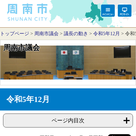
トップページ
>
周南市議会
>
議長の動き
>
令和5年12月
>
令和
周南市議会
令和5年12月
ページ内目次