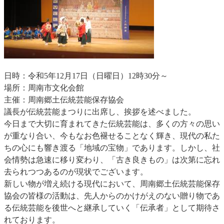
日時：令和5年12月17日（日曜日）12時30分～
場所：周南市文化会館
主催：周南郷土伝統芸能保存協会
議長が伝統芸能まつりに出席し、挨拶を述べました。
今日まで大切に育まれてきた伝統芸能は、多くの方々の思い
が重なり合い、今もなお色褪せることなく輝き、現代の私た
ちの心にも響き渡る「地域の宝物」であります。しかし、社
会情勢は急速に移り変わり、「古き良きもの」は次第に忘れ
去られつつあるのが現状でございます。
新しい物が増え続ける現代において、周南郷土伝統芸能保存
協会の皆様の活動は、先人からのかけがえのない贈り物であ
る伝統芸能を後世へと継承していく「伝承者」として期待さ
れております。