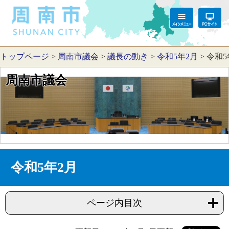
トップページ
>
周南市議会
>
議長の動き
>
令和5年2月
>
令和5
周南市議会
令和5年2月
ページ内目次