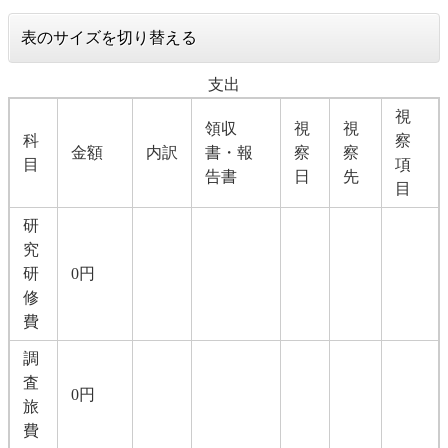
表のサイズを切り替える
支出
視
領収
視
視
科
察
金額
内訳
書・報
察
察
目
項
告書
日
先
目
研
究
研
0円
修
費
調
査
0円
旅
費