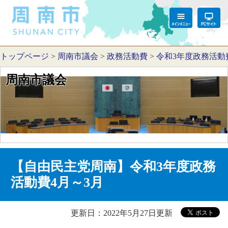
トップページ
>
周南市議会
>
政務活動費
>
令和3年度政務活動
周南市議会
【自由民主党周南】令和3年度政務
活動費4月～3月
更新日：2022年5月27日更新