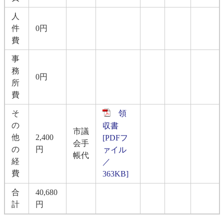
人
件
0円
費
事
務
0円
所
費
そ
領
の
収書
市議
他
2,400
[PDFフ
会手
の
円
ァイル
帳代
経
／
費
363KB]
合
40,680
計
円