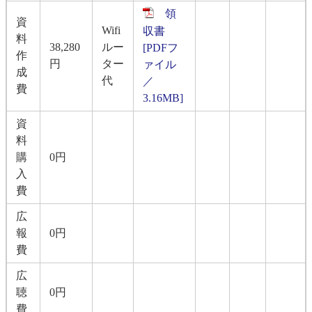
領
資
Wifi
収書
料
38,280
ルー
[PDFフ
作
円
ター
ァイル
成
代
／
費
3.16MB]
資
料
購
0円
入
費
広
報
0円
費
広
聴
0円
費