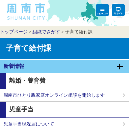
トップページ
>
組織でさがす
>
子育て給付課
子育て給付課
新着情報
離婚・養育費
周南市ひとり親家庭オンライン相談を開始します
児童手当
児童手当現況届について