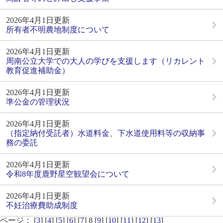
2026年4月1日更新
所有者不明農地制度について
2026年4月1日更新
周南公立大学での大人の学びを支援します（リカレント
教育促進補助金）
2026年4月1日更新
準公金の管理状況
2026年4月1日更新
（指定納付受託者）水道料金、下水道使用料等の収納事
務の委託
2026年4月1日更新
令和8年度鹿野星空観望会について
2026年4月1日更新
不妊治療費助成制度
ページ： [
3
] [
4
] [
5
] [
6
] [
7
] 8 [
9
] [
10
] [
11
] [
12
] [
13
]