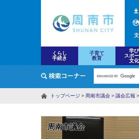
文
学び
くらし
子育て
スポー
手続き
教育
文化
トップページ
>
周南市議会
>
議会広報
周南市議会