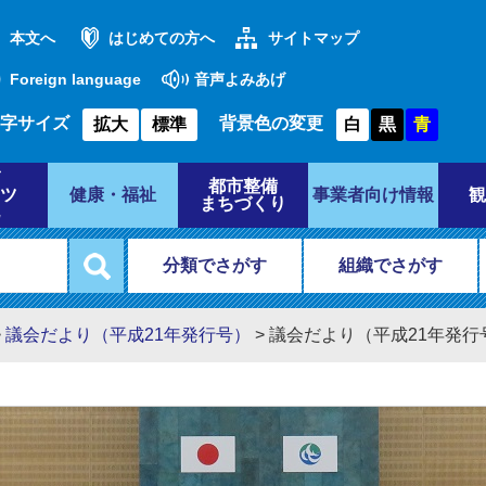
本文へ
はじめての方へ
サイトマップ
Foreign language
音声よみあげ
字サイズ
背景色の変更
拡大
標準
白
黒
青
都市整備
ツ
健康・福祉
事業者向け情報
観
まちづくり
分類でさがす
組織でさがす
>
議会だより（平成21年発行号）
>
議会だより（平成21年発行