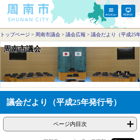
トップページ
>
周南市議会
>
議会広報
>
議会だより（平成25
周南市議会
議会だより（平成25年発行号）
ページ内目次