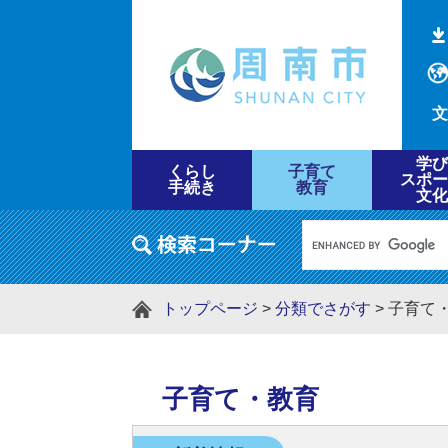
文
学び
くらし
子育て
スポー
手続き
教育
文化
トップページ
>
分類でさがす
>
子育て
子育て・教育