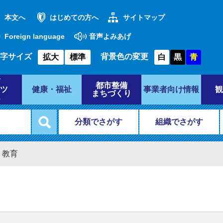
本文へ
はじめての方へ
サイトマップ
Foreign language
音声よみあげ
字サイズ
背景色の変更
拡大
標準
白
黒
青
都市整備
ツ
健康・福祉
事業者向け情報
観
まちづくり
分類でさがす
組織でさがす
・教育