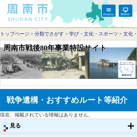
トップページ
>
分類でさがす
>
学び・文化・スポーツ
>
文化
周南市戦後80年事業特設サイト
戦争遺構・おすすめルート等紹介
現在、掲載されている情報はありません。
見る