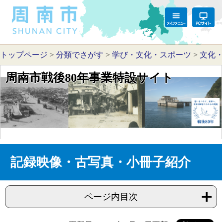
トップページ
>
分類でさがす
>
学び・文化・スポーツ
>
文化
周南市戦後80年事業特設サイト
記録映像・古写真・小冊子紹介
ページ内目次