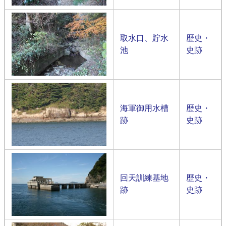
取水口、貯水
歴史・
池
史跡
海軍御用水槽
歴史・
跡
史跡
回天訓練基地
歴史・
跡
史跡