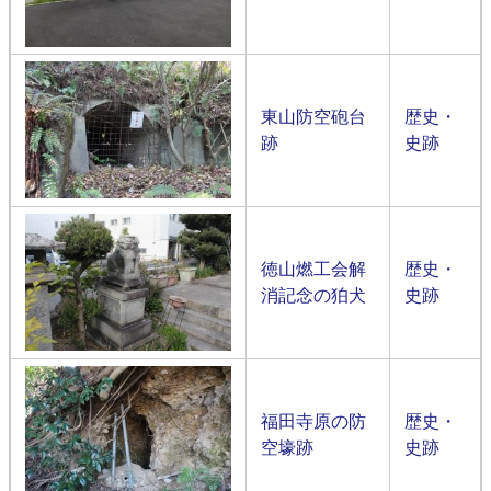
東山防空砲台
歴史・
跡
史跡
徳山燃工会解
歴史・
消記念の狛犬
史跡
福田寺原の防
歴史・
空壕跡
史跡