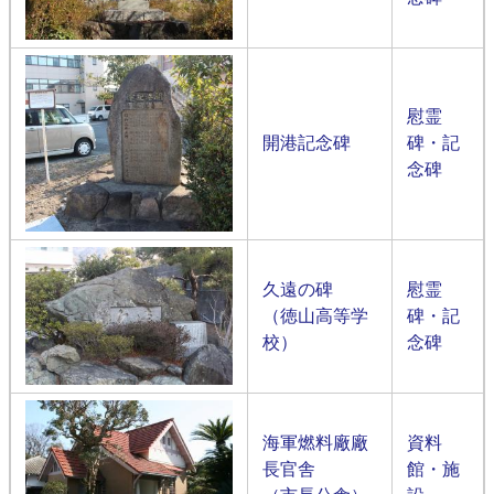
慰霊
開港記念碑​
碑・記
念碑​​
久遠の碑​
慰霊
（徳山高等学
碑・記
校）
念碑​​​
海軍燃料廠廠
資料
長官舎
館・施