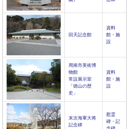
資料
回天記念館
館・施
設
周南市美術博
物館
資料
常設展示室
館・施
「徳山の歴
設
史」
慰霊
末次海軍大将
碑・記
記念碑​
念碑​