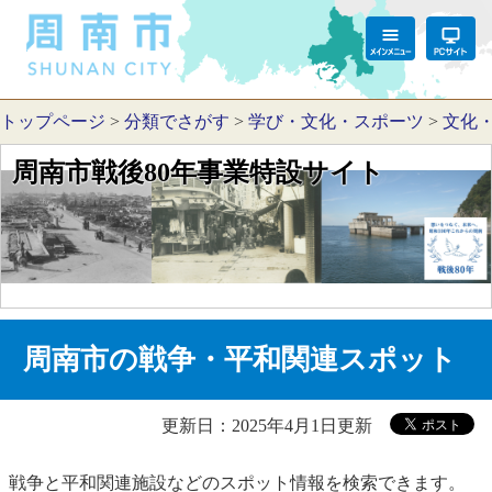
トップページ
>
分類でさがす
>
学び・文化・スポーツ
>
文化
周南市戦後80年事業特設サイト
周南市の戦争・平和関連スポット
更新日：2025年4月1日更新
戦争と平和関連施設などのスポット情報を検索できます。