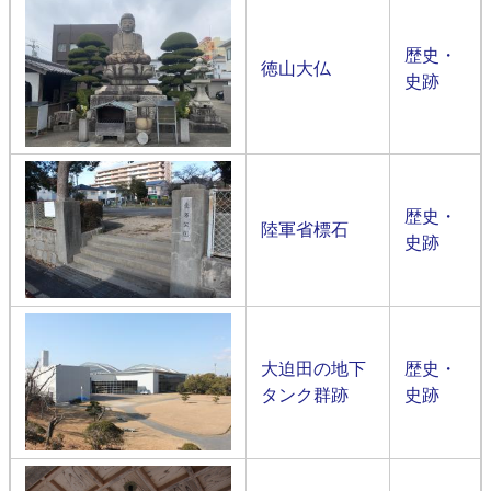
歴史・
徳山大仏
史跡
歴史・
陸軍省標石
史跡
大迫田の地下
歴史・
タンク群跡
史跡