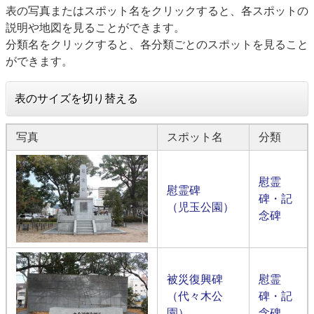
表の写真またはスポット名をクリックすると、各スポットの
説明や地図を見ることができます。
分類名をクリックすると、各分類ごとのスポットを見ること
ができます。
表のサイズを切り替える
写真
スポット名
分類
慰霊
慰霊碑
碑・記
（児玉公園）
念碑
被災復興碑
慰霊
（代々木公
碑・記
園）
念碑