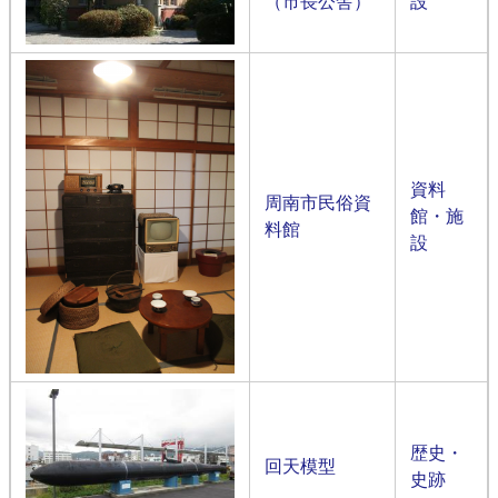
（市長公舎）​
設​
資料
周南市民俗資
館・施
料館
設​
歴史・
回天模型
史跡