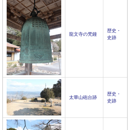
歴史・
龍文寺の梵鐘
史跡
歴史・
太華山砲台跡
史跡