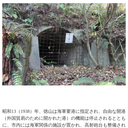
昭和13（1938）年、徳山は海軍要港に指定され、自由な開港
（外国貿易のために開かれた港）の機能は停止されるととも
に、市内には海軍関係の施設が置かれ、高射砲台も整備され