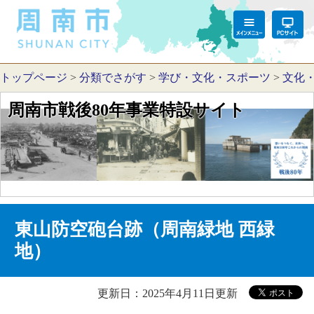
トップページ
>
分類でさがす
>
学び・文化・スポーツ
>
文化
周南市戦後80年事業特設サイト
東山防空砲台跡（周南緑地 西緑
地）
更新日：2025年4月11日更新