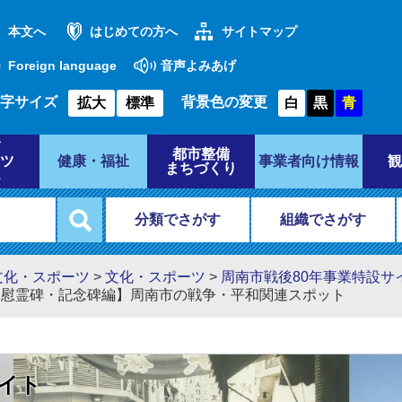
本文へ
はじめての方へ
サイトマップ
Foreign language
音声よみあげ
字サイズ
背景色の変更
拡大
標準
白
黒
青
都市整備
ツ
健康・福祉
事業者向け情報
観
まちづくり
分類でさがす
組織でさがす
文化・スポーツ
>
文化・スポーツ
>
周南市戦後80年事業特設サ
【慰霊碑・記念碑編】周南市の戦争・平和関連スポット
サイト