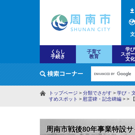
文
学び
くらし
子育て
スポー
手続き
教育
文化
トップページ
>
分類でさがす
>
学び・
すめスポット
>
慰霊碑・記念碑編
>
>
周南市戦後80年事業特設