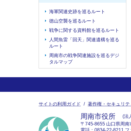
海軍関連史跡を巡るルート
徳山空襲を巡るルート
戦争に関する資料館を巡るルート
人間魚雷「回天」関連遺構を巡る
ルート
周南市の戦争関連施設を巡るデジ
タルマップ
サイトの利用ガイド
著作権・セキュリテ
周南市役所
法人
〒745-8655 山口県周
電話：0834-22-8211 フ