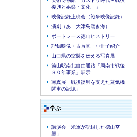
美術博物館「カストリ時代－戦後
復興と娯楽・文化－」
映像記録上映会（戦争映像記録）
演劇（あゝ大津島碧き海）
ボートレース徳山ヒストリー
記録映像・古写真・小冊子紹介
山口県の空襲を伝える写真展
徳山駅南北自由通路「周南市戦後
８０年事業」展示
写真展「戦後復興を支えた蒸気機
関車の記憶」
学ぶ
講演会「米軍が記録した徳山空
襲」