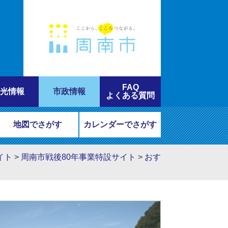
FAQ
光情報
市政情報
よくある質問
地図でさがす
カレンダーでさがす
イト
>
周南市戦後80年事業特設サイト
>
おす