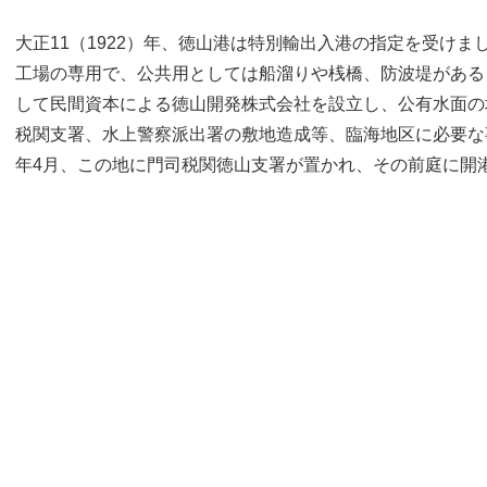
大正11（1922）年、徳山港は特別輸出入港の指定を受け
工場の専用で、公共用としては船溜りや桟橋、防波堤がある
して民間資本による徳山開発株式会社を設立し、公有水面の
税関支署、水上警察派出署の敷地造成等、臨海地区に必要な事
年4月、この地に門司税関徳山支署が置かれ、その前庭に開