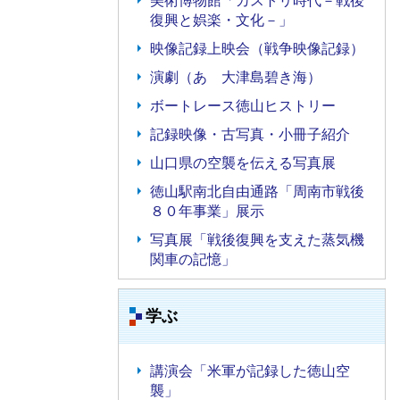
美術博物館「カストリ時代－戦後
復興と娯楽・文化－」
映像記録上映会（戦争映像記録）
演劇（あゝ大津島碧き海）
ボートレース徳山ヒストリー
記録映像・古写真・小冊子紹介
山口県の空襲を伝える写真展
徳山駅南北自由通路「周南市戦後
８０年事業」展示
写真展「戦後復興を支えた蒸気機
関車の記憶」
学ぶ
講演会「米軍が記録した徳山空
襲」