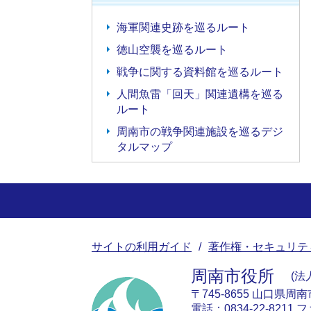
海軍関連史跡を巡るルート
徳山空襲を巡るルート
戦争に関する資料館を巡るルート
人間魚雷「回天」関連遺構を巡る
ルート
周南市の戦争関連施設を巡るデジ
タルマップ
サイトの利用ガイド
著作権・セキュリテ
周南市役所
法人
〒745-8655 山口県周
電話：0834-22-8211 フ