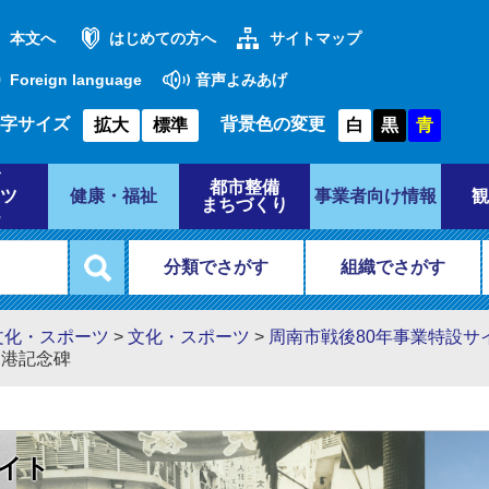
本文へ
はじめての方へ
サイトマップ
Foreign language
音声よみあげ
字サイズ
背景色の変更
拡大
標準
白
黒
青
都市整備
ツ
健康・福祉
事業者向け情報
観
まちづくり
分類でさがす
組織でさがす
文化・スポーツ
>
文化・スポーツ
>
周南市戦後80年事業特設サ
開港記念碑
サイト