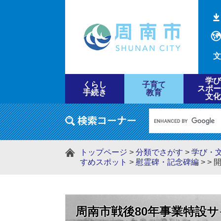
文
学び
くらし
子育て
スポー
手続き
教育
文化
トップページ
>
分類でさがす
>
学び・
すめスポット
>
慰霊碑・記念碑編
>
>
周南市戦後80年事業特設