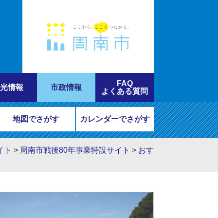
FAQ
光情報
市政情報
よくある質問
地図でさがす
カレンダーでさがす
イト
>
周南市戦後80年事業特設サイト
>
おす