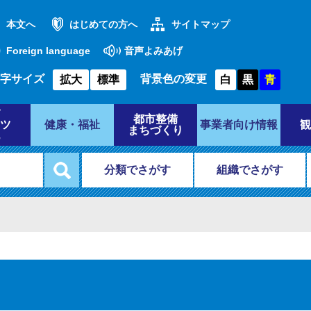
本文へ
はじめての方へ
サイトマップ
Foreign language
音声よみあげ
字サイズ
背景色の変更
拡大
標準
白
黒
青
都市整備
ツ
健康・福祉
事業者向け情報
観
まちづくり
分類でさがす
組織でさがす