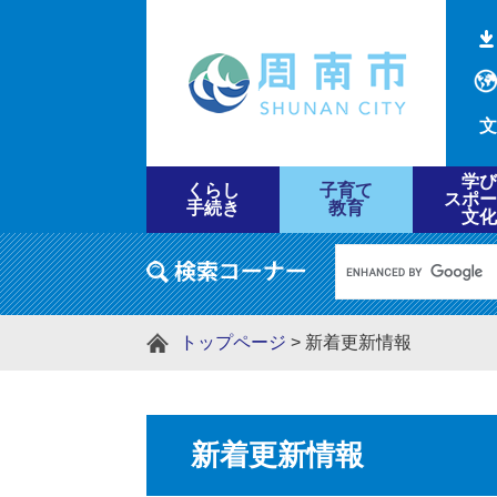
文
学び
くらし
子育て
スポー
手続き
教育
文化
トップページ
>
新着更新情報
新着更新情報