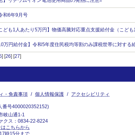
恵】リチウムイオン電池使用商品の発熱に注意‼
令和6年9月号
こども1人あたり5万円】物価高騰対応重点支援給付金（こども
10万円給付金】令和5年度住民税均等割のみ課税世帯に対する
5
] [
26
] [
27
]
ィ・免責事項
個人情報保護
アクセシビリティ
番号4000020352152
南市岐山通1-1
ァクス：0834-22-8224
せはこちらから
17時15分まで