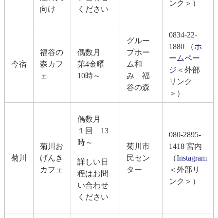
ンク＞
）
向け
ください
0834-22-
グルー
1880 （
ホ
福谷の
偶数月
プホー
ームペー
今宿
森カフ
第4金曜
ム和
ジ
＜外部
ェ
10時～
み 福
リンク
谷の森
＞
）
偶数月
１回 13
080-2895-
時～
菊川お
菊川市
1418 宮内
菊川
げんき
民セン
（
Instagram
詳しい日
カフェ
ター
＜外部リ
程はお問
ンク＞
）
い合わせ
ください