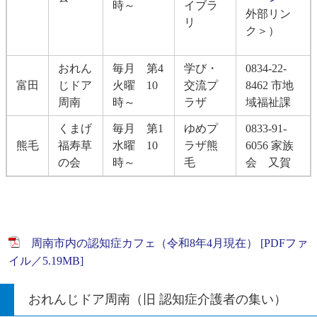
時～
イブラ
外部リン
リ
ク＞
）
おれん
毎月 第4
学び・
0834-22-
富田
じドア
火曜 10
交流プ
8462 市地
周南
時～
ラザ
域福祉課
くまげ
毎月 第1
ゆめプ
0833-91-
熊毛
福寿草
水曜 10
ラザ熊
6056 家族
の会
時～
毛
会 又賀
周南市内の認知症カフェ（令和8年4月現在） [PDFファ
イル／5.19MB]
おれんじドア周南（旧 認知症介護者の集い）