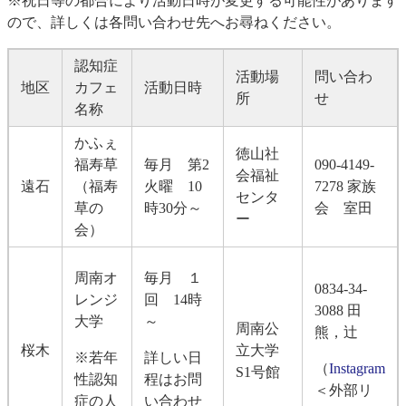
※祝日等の都合により活動日時が変更する可能性があります
ので、詳しくは各問い合わせ先へお尋ねください。
認知症
活動場
問い合わ
地区
カフェ
活動日時
所
せ
名称
かふぇ
徳山社
福寿草
毎月 第2
090-4149-
会福祉
遠石
（福寿
火曜 10
7278 家族
センタ
草の
時30分～
会 室田
ー
会）
周南オ
毎月 １
0834-34-
レンジ
回 14時
3088 田
大学
～
周南公
熊，辻
桜木
立大学
※若年
詳しい日
（
Instagram
S1号館
性認知
程はお問
＜外部リ
症の人
い合わせ