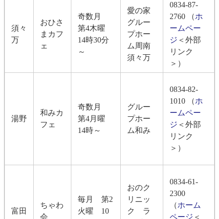
0834-87-
愛の家
奇数月
2760 （
ホ
おひさ
グルー
須々
第4木曜
ームペー
まカフ
プホー
万
14時30分
ジ
＜外部
ェ
ム周南
～
リンク
須々万
＞
）
0834-82-
1010 （
ホ
奇数月
グルー
和みカ
ームペー
湯野
第4月曜
プホー
フェ
ジ
＜外部
14時～
ム和み
リンク
＞
）
0834-61-
おのク
2300
毎月 第2
リニッ
ちゃわ
（
ホーム
富田
火曜 10
ク ラ
会
ページ
＜