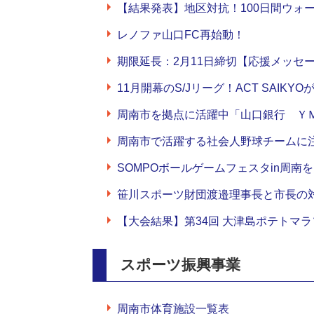
【結果発表】地区対抗！100日間ウォ
レノファ山口FC再始動！
期限延長：2月11日締切【応援メッセ
11月開幕のS/Jリーグ！ACT SAIK
周南市を拠点に活躍中「山口銀行 Ｙ
周南市で活躍する社会人野球チームに
SOMPOボールゲームフェスタin周南
笹川スポーツ財団渡邉理事長と市長の
【大会結果】第34回 大津島ポテトマラソ
スポーツ振興事業
周南市体育施設一覧表