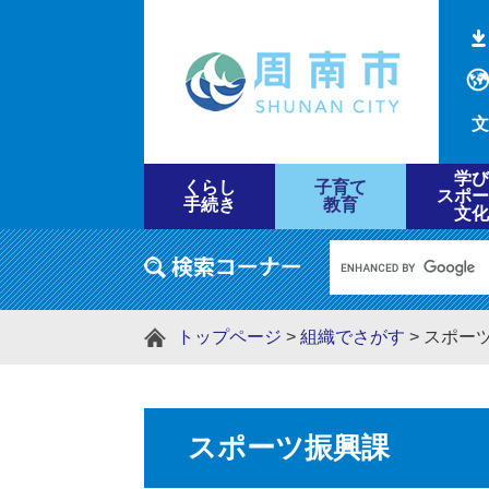
文
学び
くらし
子育て
スポー
手続き
教育
文化
トップページ
>
組織でさがす
>
スポー
スポーツ振興課