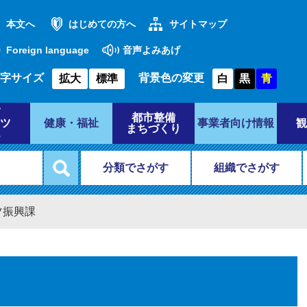
本文へ
はじめての方へ
サイトマップ
Foreign language
音声よみあげ
字サイズ
背景色の変更
拡大
標準
白
黒
青
都市整備
ツ
健康・福祉
事業者向け情報
観
まちづくり
分類でさがす
組織でさがす
ツ振興課