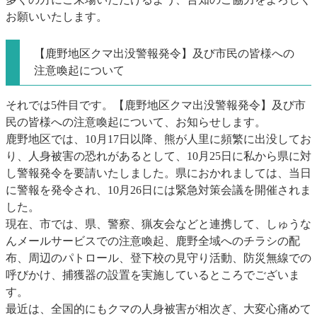
お願いいたします。
【鹿野地区クマ出没警報発令】及び市民の皆様への
注意喚起について
それでは5件目です。【鹿野地区クマ出没警報発令】及び市
民の皆様への注意喚起について、お知らせします。
鹿野地区では、10月17日以降、熊が人里に頻繁に出没してお
り、人身被害の恐れがあるとして、10月25日に私から県に対
し警報発令を要請いたしました。県におかれましては、当日
に警報を発令され、10月26日には緊急対策会議を開催されま
した。
現在、市では、県、警察、猟友会などと連携して、しゅうな
んメールサービスでの注意喚起、鹿野全域へのチラシの配
布、周辺のパトロール、登下校の見守り活動、防災無線での
呼びかけ、捕獲器の設置を実施しているところでございま
す。
最近は、全国的にもクマの人身被害が相次ぎ、大変心痛めて