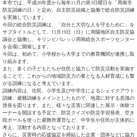
本市では、平成26年度から毎年11月の第3日曜日を「周南市
防災訓練の日」と定め、自主防災組織と協働で総合防災訓練
を実施しています。
今回の総合防災訓練は、「自分と大切な人を守るために」を
サブタイトルとして、11月19日（日）に周陽地区自主防災協
議会と協働し、キリンビバレッジ周南総合スポーツセンター
を会場に開催します。
今回は、初めて、小学校から大学までの教育機関が連携し取
り組みます。
また、多くの子どもたちが住民と協力して防災活動を実施す
ることで、これからの地域防災力の要となる人材育成にも繋
がる訓練になると考えています。
訓練内容は、住民、小学生及び中学生によるシェイクアウト
訓練、避難訓練をメインとしたもので、地震に対する意識の
啓発を図ります。また、様々な災害に関連した展示・体験コ
ーナーを開設する予定で、防災クイズや防災学習発表、空き
段ボールを使った避難所運営など、中学生や住民が主体的に
考え、活動する内容となっております。
さらに、災害時の応援協定を締結した企業・団体などに協力