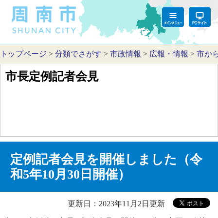
トップページ
>
分類でさがす
>
市政情報
>
広報・情報
>
市か
市長定例記者会見
定例記者会見を開催しました（令
和5年10月30日開催）
更新日：2023年11月2日更新