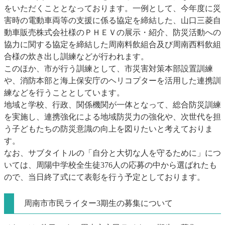
をいただくこととなっております。一例として、今年度に災
害時の電動車両等の支援に係る協定を締結した、山口三菱自
動車販売株式会社様のＰＨＥＶの展示・紹介、防災活動への
協力に関する協定を締結した周南料飲組合及び周南西料飲組
合様の炊き出し訓練などが行われます。
このほか、市が行う訓練として、市災害対策本部設置訓練
や、消防本部と海上保安庁のヘリコプターを活用した連携訓
練などを行うこととしています。
地域と学校、行政、関係機関が一体となって、総合防災訓練
を実施し、連携強化による地域防災力の強化や、次世代を担
う子どもたちの防災意識の向上を図りたいと考えておりま
す。
なお、サブタイトルの「自分と大切な人を守るために」につ
いては、周陽中学校全生徒376人の応募の中から選ばれたも
ので、当日終了式にて表彰を行う予定としております。
周南市市民ライター3期生の募集について