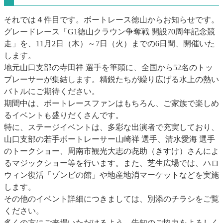
それでは４件目です。ボートレース徳山からお知らせです。
グレードレース「G1徳山クラウン争奪戦 開設70周年記念競
走」を、11月2日（木）～7日（火）までの6日間、開催いた
します。
地元山口支部の寺田祥 選手を筆頭に、全国から52名のトッ
プレーサーが集結します。精鋭たちが繰り広げる水上の熱い
バトルにご期待ください。
期間中は、ボートレースファンはもちろん、ご家族で楽しめ
るイベントも盛りだくさんです。
特に、ステージイベントは、多彩な出演者で充実しており、
山口支部の若手ボートレーサー山崎祥 選手、清水愛海 選手
のトークショー、周南市観光大志の㐂助（きすけ）さんによ
るマジックショー等を行います。また、芝生広場では、ハロ
ウィン復活「ゾンビの館」や地産地消マーケットなどを実施
します。
その他のイベント詳細につきましては、別添のチラシをご覧
ください。
多くの方にご来場いただけるよう、告知のご協力をよろしく