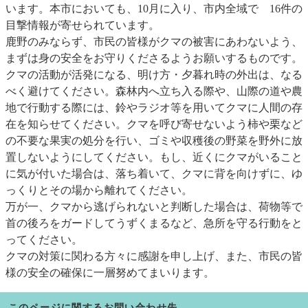
います。本市においても、10月に入り、市内全域で 16件の
目撃情報が寄せられています。
鹿野のみならず、市民の皆様がクマの被害にあわないよう、
まずは身の安全をお守りくださるようお願いするものです。
クマの活動が活発になる、明け方・夕暮れ時の外出は、なる
べく避けてください。森林内へ立ち入る際や、山際の道や農
地で行動する際には、鈴やラジオ等を用いてクマに人間の存
在を知らせてください。クマを呼び寄せないよう柿や栗など
の不要な果実の処分を行い、ゴミや収穫後の野菜を野外に放
置しないようにしてください。もし、近くにクマがいること
に気が付いた場合は、落ち着いて、クマに背を向けずに、ゆ
っくりとその場から離れてください。
万が一、クマから逃げられないと判断した場合は、荷物等で
首の後ろをガードしてうずくまるなど、急所を守る行動をと
ってください。
クマの対策に関わる方々に感謝を申し上げ、また、市民の皆
様の安全の確保に一層努めてまいります。
このページに関するお問い合わせ先