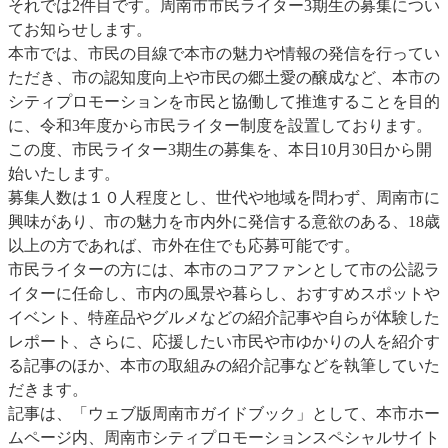
それでは2件目です。周南市市民ライター3期生の募集につい
てお知らせします。
本市では、市民の目線で本市の魅力や情報の発信を行ってい
ただき、市の認知度向上や市民の郷土愛の醸成など、本市の
シティプロモーションを市民と協働して推進することを目的
に、令和3年度から市民ライター制度を設置しております。
この度、市民ライター3期生の募集を、本日10月30日から開
始いたします。
募集人数は１０人程度とし、世代や地域を問わず、周南市に
興味があり、市の魅力を市内外に発信する意欲のある、18歳
以上の方であれば、市外在住でも応募可能です。
市民ライターの方には、本市のコアファンとして市の公認ラ
イターに任命し、市内の風景や暮らし、おすすめスポットや
イベント、特産品やグルメなどの紹介記事や自らが体験した
レポート、さらに、応援したい市民や市ゆかりの人を紹介す
る記事のほか、本市の取組みの紹介記事などを執筆していた
だきます。
記事は、「ウェブ版周南市ガイドブック」として、本市ホー
ムページ内、周南市シティプロモーションスペシャルサイト