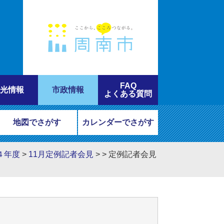
FAQ
光情報
市政情報
よくある質問
地図でさがす
カレンダーでさがす
４年度
>
11月定例記者会見
>
>
定例記者会見