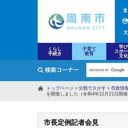
文
学び
くらし
子育て
スポー
手続き
教育
文化
トップページ
>
分類でさがす
>
市政情
を開催しました（令和4年12月21日開
市長定例記者会見