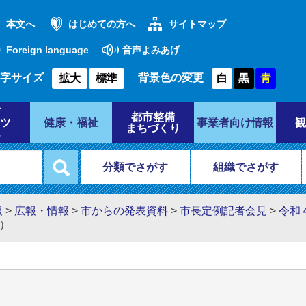
本文へ
はじめての方へ
サイトマップ
Foreign language
音声よみあげ
字サイズ
背景色の変更
拡大
標準
白
黒
青
都市整備
ツ
健康・福祉
事業者向け情報
観
まちづくり
分類でさがす
組織でさがす
報
>
広報・情報
>
市からの発表資料
>
市長定例記者会見
>
令和
催）