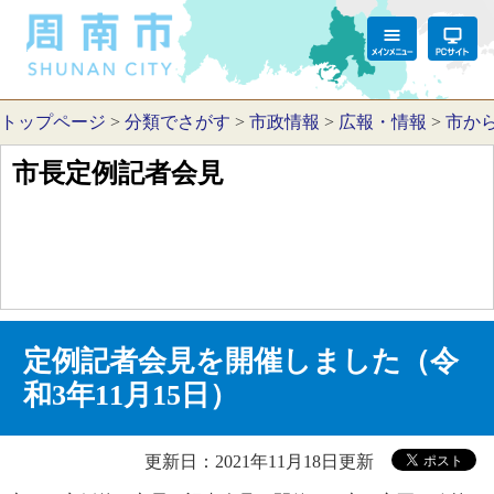
トップページ
>
分類でさがす
>
市政情報
>
広報・情報
>
市か
市長定例記者会見
定例記者会見を開催しました（令
和3年11月15日）
更新日：2021年11月18日更新