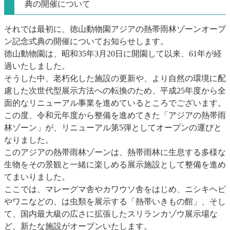
典の開催について
それでは最初に、徳山動物園アジアの熱帯雨林ゾーンオープ
ン記念式典の開催についてお知らせします。
徳山動物園は、昭和35年3月20日に開園して以来、61年が経
過いたしました。
そうした中、老朽化した施設の更新や、より自然の環境に配
慮した次世代型展示方法への転換のため、平成25年度から全
面的なリニューアル事業を進めているところでございます。
この度、令和元年度から整備を進めてきた「アジアの熱帯雨
林ゾーン」が、リニューアル第5弾としてオープンの運びと
なりました。
このアジアの熱帯雨林ゾーンは、熱帯雨林に生息する多様な
生物をその景観と一緒に楽しめる展示施設として整備を進め
てまいりました。
ここでは、マレーグマ舎やカワウソ舎をはじめ、ニシキヘビ
やワニなどの、は虫類を展示する「熱帯いきもの館」、そし
て、国内最大級の広さに拡張したスリランカゾウ展示場な
ど、新たな施設がオープンいたします。