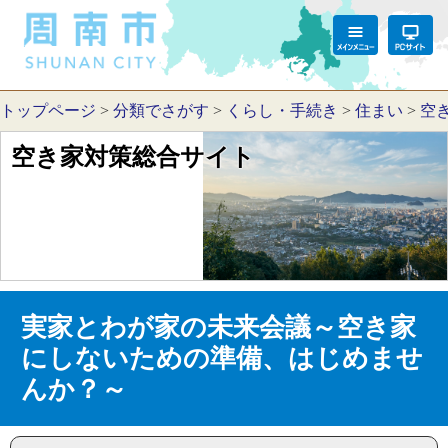
トップページ
>
分類でさがす
>
くらし・手続き
>
住まい
>
空
空き家対策総合サイト
実家とわが家の未来会議～空き家
にしないための準備、はじめませ
んか？～