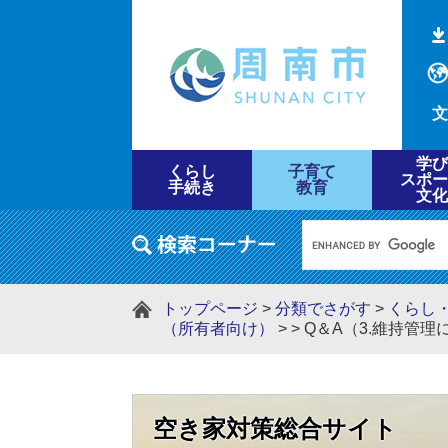
文
学び
くらし
子育て
スポー
手続き
教育
文化
トップページ
>
分類でさがす
>
くらし
（所有者向け）
>
>
Q＆A（3.維持管
空き家対策総合サイト