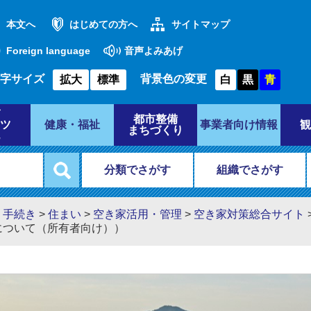
本文へ
はじめての方へ
サイトマップ
Foreign language
音声よみあげ
字サイズ
背景色の変更
拡大
標準
白
黒
青
都市整備
ツ
健康・福祉
事業者向け情報
観
まちづくり
分類でさがす
組織でさがす
・手続き
>
住まい
>
空き家活用・管理
>
空き家対策総合サイト
理について（所有者向け））