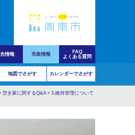
FAQ
光情報
市政情報
よくある質問
地図でさがす
カレンダーでさがす
>
空き家に関するQ&A
>
3.維持管理について