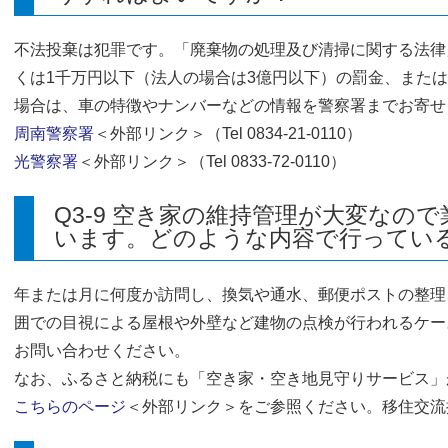
不法投棄は犯罪です。「廃棄物の処理及び清掃に関する法律
くは1千万円以下（法人の場合は3億円以下）の罰金、また
場合は、車の特徴やナンバーなどの情報を警察署までお寄せ
周南警察署
＜外部リンク＞
（Tel 0834-21-0110）
光警察署
＜外部リンク＞
（Tel 0833-72-0110）
Q3-9 空き家の維持管理が大変なの
います。どのような内容で行ってい
年または月に何度か訪問し、換気や通水、郵便ポストの整理
囲での目視による屋根や外壁など建物の点検が行われるケー
お問い合わせください。
なお、ふるさと納税にも「空き家・空き地見守りサービス」
こちらのページ
＜外部リンク＞
をご参照ください。移住交流推進課（