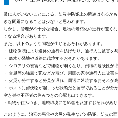
常に人がいないことによる、防災や防犯上の問題はあるかも
きな問題になることは少ないと思われます。
しかし、管理が不十分な場合、建物の老朽化の進行が速くな
くなる場合があります。
また、以下のような問題が生じるおそれがあります。
・ 建物倒壊により道路の通行を妨げたり、通行人に被害を
・ 庭木が隣地や道路に越境するおそれがあります。
・ シロアリの被害などで建物が弱くなり、倒壊の危険性が
・ 台風等の強風で瓦などが飛び、周囲の家や通行人に被害
・ 火災が発生すると発見が遅れ、周辺に延焼するおそれが
・ ポストに郵便物が溜まった状態だと留守であることが分
空き巣や不審者の住みつきの心配も出てきます。
・動物が住みつき、地域環境に悪影響を及ぼすおそれがあり
このように、治安の悪化や火災の発生などの防犯、防災の面