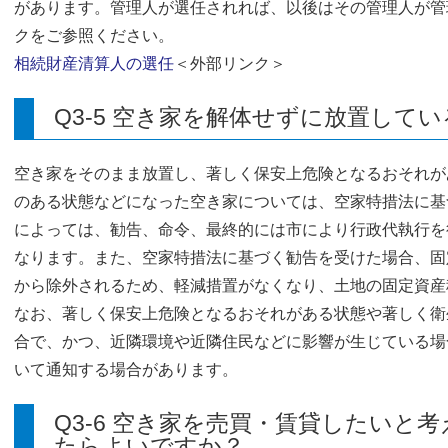
があります。管理人が選任されれば、以後はその管理人が管
クをご参照ください。
相続財産清算人の選任
＜外部リンク＞
Q3-5 空き家を解体せずに放置して
空き家をそのまま放置し、著しく保安上危険となるおそれが
のある状態などになった空き家については、空家特措法に基
によっては、勧告、命令、最終的には市により行政代執行を
なります。また、空家特措法に基づく勧告を受けた場合、固
から除外されるため、軽減措置がなくなり、土地の固定資産
なお、著しく保安上危険となるおそれがある状態や著しく衛
合で、かつ、近隣環境や近隣住民などに影響が生じている場
いて通知する場合があります。
Q3-6 空き家を売買・賃貸したいと
たらよいですか？