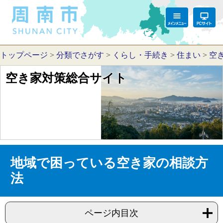
トップページ
>
分類でさがす
>
くらし・手続き
>
住まい
>
空
空き家対策総合サイト
地域で困っている空き家の相談方
法
ページ内目次