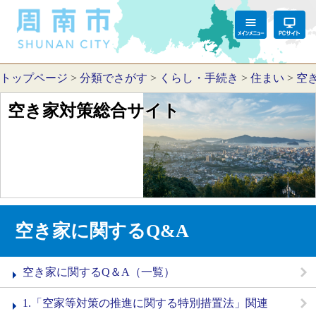
トップページ
>
分類でさがす
>
くらし・手続き
>
住まい
>
空
空き家対策総合サイト
空き家に関するQ&A
空き家に関するQ＆A（一覧）
1.「空家等対策の推進に関する特別措置法」関連