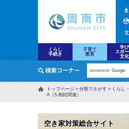
文
学び
くらし
子育て
スポー
手続き
教育
文化
トップページ
>
分類でさがす
>
くらし
A（5.相続関連）
空き家対策総合サイト