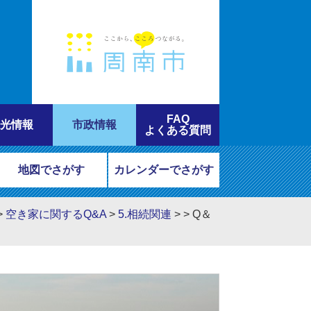
FAQ
光情報
市政情報
よくある質問
地図でさがす
カレンダーでさがす
>
空き家に関するQ&A
>
5.相続関連
>
>
Q＆