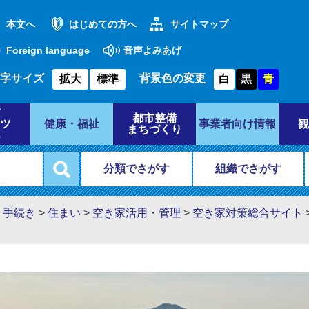
本文へ
はじめての方へ
サイトマップ
Foreign language
音声よみあげ
字サイズ
背景色の変更
拡大
標準
白
黒
青
都市整備
ツ
健康・福祉
事業者向け情報
観
まちづくり
分類でさがす
組織でさがす
・手続き
>
住まい
>
空き家活用・管理
>
空き家対策総合サイト