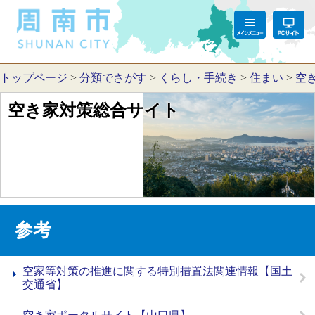
トップページ
>
分類でさがす
>
くらし・手続き
>
住まい
>
空
空き家対策総合サイト
参考
空家等対策の推進に関する特別措置法関連情報【国土
交通省】