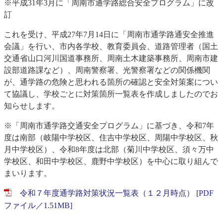
※平成31年3月に「周南市通学路総合安全プログラム」に改
訂
これを受け、平成27年7月14日に「周南市通学路通安全推進
会議」を行い、市内各学校、教育委員会、道路管理者（国土
交通省山口河川国道事務所、周南土木建築事務所、周南市建
設部道路課など）、周南警察署、光警察署などの関係機関
が、通学路の危険と思われる箇所の確認と安全対策案につい
て協議し、学校ごとに対策箇所一覧表を作成しましたのでお
知らせします。
※「周南市通学路交通安全プログラム」に基づき、令和7年
度は南部（岐陽中学校区、住吉中学校区、周陽中学校区、秋
月中学校区）、令和8年度は北部（菊川中学校区、須々万中
学校区、和田中学校区、鹿野中学校区）を中心に取り組んで
まいります。
令和７年度通学路対策状況一覧表（１２月時点） [PDF
ファイル／1.51MB]